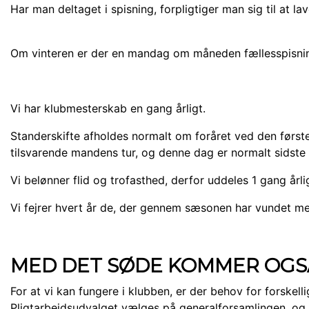
Har man deltaget i spisning, forpligtiger man sig til at 
Om vinteren er der en mandag om måneden fællesspisnin
Vi har klubmesterskab en gang årligt.
Standerskifte afholdes normalt om foråret ved den første
tilsvarende mandens tur, og denne dag er normalt sidste o
Vi belønner flid og trofasthed, derfor uddeles 1 gang årli
Vi fejrer hvert år de, der gennem sæsonen har vundet me
MED DET SØDE KOMMER OGSÅ
For at vi kan fungere i klubben, er der behov for forskell
Pligtarbejdsudvalget vælges på generalforsamlingen, og d