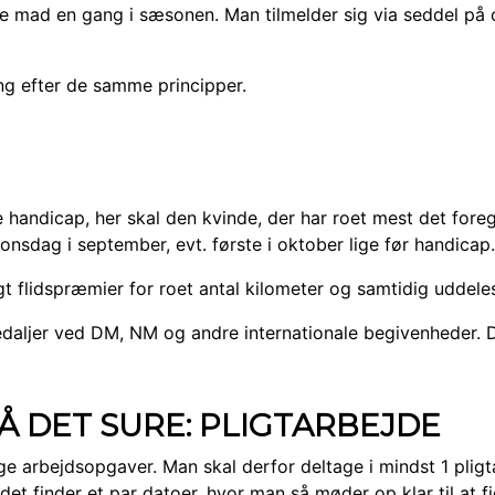
lave mad en gang i sæsonen. Man tilmelder sig via seddel på
g efter de samme principper.
 handicap, her skal den kvinde, der har roet mest det fore
nsdag i september, evt. første i oktober lige før handicap.
gt flidspræmier for roet antal kilometer og samtidig uddeles
daljer ved DM, NM og andre internationale begivenheder. D
 DET SURE: PLIGTARBEJDE
ige arbejdsopgaver. Man skal derfor deltage i mindst 1 pligt
et finder et par datoer, hvor man så møder op klar til at f