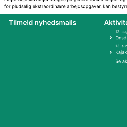
for pludselig ekstraordinære arbejdsopgaver, kan bestyre
Tilmeld nyhedsmails
Aktivit
12. au
Onsd
13. au
Kaja
Se ak