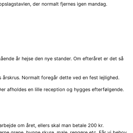
 opslagstavlen, der normalt fjernes igen mandag.
gående år hejse den nye stander. Om efteråret er det så
 årskrus. Normalt foregår dette ved en fest lejlighed.
er afholdes en lille reception og hygges efterfølgende.
arbejde om året, ellers skal man betale 200 kr.
jerne grene, bygge skure, male, rengøre etc. Får vi behov