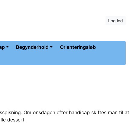
Log ind
ap
Begynderhold
Orienteringsløb
esspisning. Om onsdagen efter handicap skiftes man til at
le dessert.