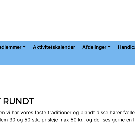
medlemmer
Aktivitetskalender
Afdelinger
Handic
T RUNDT
en vi har vores faste traditioner og blandt disse hører fæll
30 og 50 stk. prisleje max 50 kr.. og der ses gerne en lil