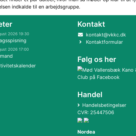
lsen indkalde til en arbejdsgruppe.
eter
Kontakt
gust 2026 19:30
kontakt@vkkc.dk
agsspisning
Kontaktformular
gust 2026 17:00
kmand
Følg os her
tivitetskalender
Handel
Handelsbetingelser
CVR: 25447506
Nordea